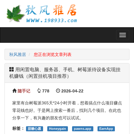
Toggl
naviga
秋风雅居
您正在浏览文章列表
用闲置电脑、服务器、手机、树莓派待设备实现挂
机赚钱（闲置挂机项目推荐）
随手记
778
2026-04-22
家里有台树莓派365天*24小时开着，想着搞点什么项目赚点
零花钱也好。于是网上搜索一番后，找到几个项目。在此也
分享一下，有兴趣的朋友也可以试试。
标签：
甜糖心愿
Honeygain
pawns.app
EarnApp