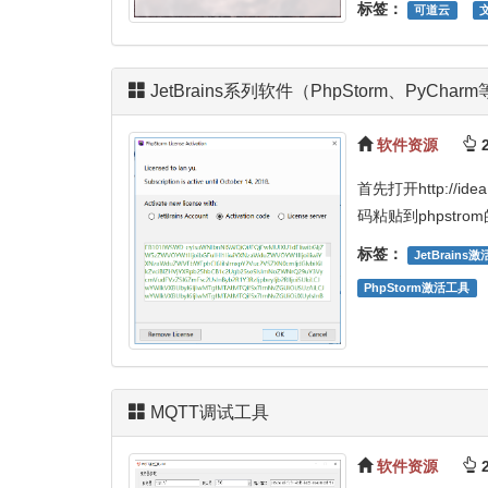
标签：
可道云
JetBrains系列软件（PhpStorm、PyCh
软件资源
2
首先打开http://i
码粘贴到phpstr
标签：
JetBrains激
PhpStorm激活工具
MQTT调试工具
软件资源
2