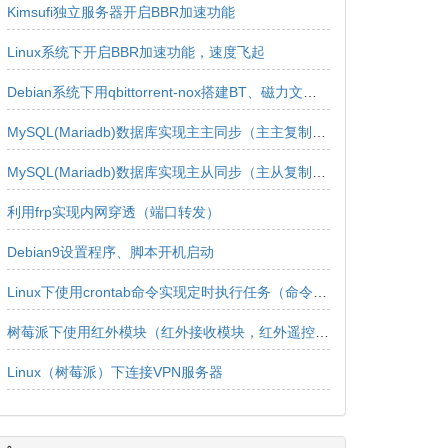
Kimsufi独立服务器开启BBR加速功能
Linux系统下开启BBR加速功能，速度飞起
Debian系统下用qbittorrent-nox搭建BT、磁力文件下载服务器
MySQL(Mariadb)数据库实现主主同步（主主复制、双主同步、双向同步）
MySQL(Mariadb)数据库实现主从同步（主从复制、实时同步、实时复制、单向同步、单向复制）
利用frp实现内网穿透（端口转发）
Debian9设置程序、脚本开机启动
Linux下使用crontab命令实现定时执行任务（命令、脚本）
树莓派下使用红外模块（红外接收模块，红外遥控器）的详细教程
Linux（树莓派）下连接VPN服务器