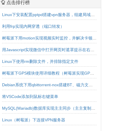
点击排行榜
Linux下安装配置pptpd搭建vpn服务器，组建局域网实现内网互连互通
利用frp实现内网穿透（端口转发）
树莓派下用motion实现视频实时监控，并解决卡顿延迟问题
用Javascript实现微信中打开网页时遮罩提示在右上角浏览器中打开效果
Linux下使用rm删除文件，并排除指定文件
树莓派下GPS模块使用详细教程（树莓派实现GPS定位，定位获取，经纬度获取）
Debian系统下用qbittorrent-nox搭建BT、磁力文件下载服务器
将VSCode添加到鼠标右键菜单
MySQL(Mariadb)数据库实现主主同步（主主复制、双主同步、双向同步）
Linux（树莓派）下连接VPN服务器