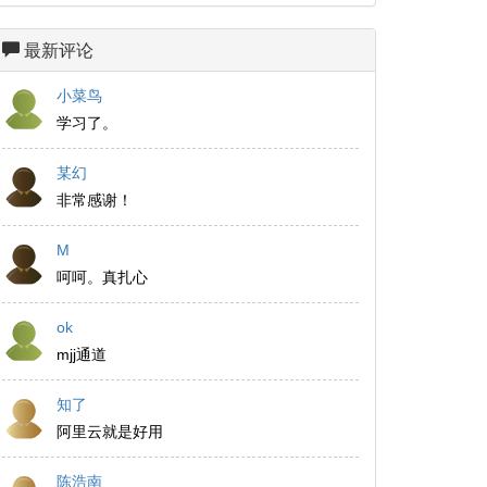
最新评论
小菜鸟
学习了。
某幻
非常感谢！
M
呵呵。真扎心
ok
mjj通道
知了
阿里云就是好用
陈浩南