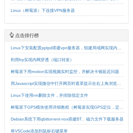
Linux（树莓派）下连接VPN服务器
点击排行榜
Linux下安装配置pptpd搭建vpn服务器，组建局域网实现内网互连互通
利用frp实现内网穿透（端口转发）
树莓派下用motion实现视频实时监控，并解决卡顿延迟问题
用Javascript实现微信中打开网页时遮罩提示在右上角浏览器中打开效果
Linux下使用rm删除文件，并排除指定文件
树莓派下GPS模块使用详细教程（树莓派实现GPS定位，定位获取，经纬度获取）
Debian系统下用qbittorrent-nox搭建BT、磁力文件下载服务器
将VSCode添加到鼠标右键菜单