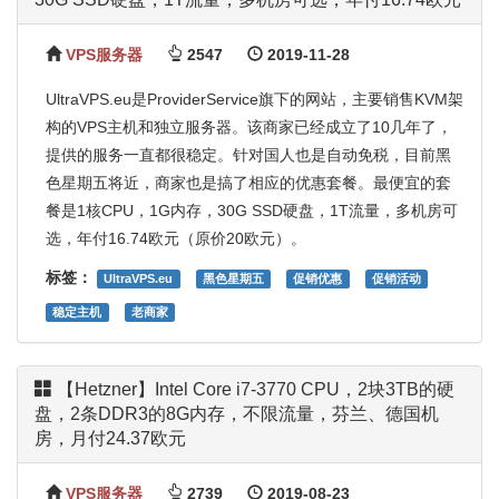
VPS服务器
2547
2019-11-28
UltraVPS.eu是ProviderService旗下的网站，主要销售KVM架
构的VPS主机和独立服务器。该商家已经成立了10几年了，
提供的服务一直都很稳定。针对国人也是自动免税，目前黑
色星期五将近，商家也是搞了相应的优惠套餐。最便宜的套
餐是1核CPU，1G内存，30G SSD硬盘，1T流量，多机房可
选，年付16.74欧元（原价20欧元）。
标签：
UltraVPS.eu
黑色星期五
促销优惠
促销活动
稳定主机
老商家
【Hetzner】Intel Core i7-3770 CPU，2块3TB的硬
盘，2条DDR3的8G内存，不限流量，芬兰、德国机
房，月付24.37欧元
VPS服务器
2739
2019-08-23