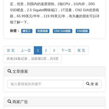
定，优质，到国内的速度很快。2核CPU，1G内存，20G
SSD硬盘，2.5 Gigabit网络端口，1T流量，CN2 GIA优质线
路，65.99美元/半年，119.99美元/年，有兴趣的朋友可以详
细了解一下。
标签：
搬瓦工
优质线路
CN2 GIA线路
CN2线路
首 页
上一页
1
2
3
下一页
尾 页
共有24条记录，当前第1页，共3页
文章搜索
搜 索
商家广告