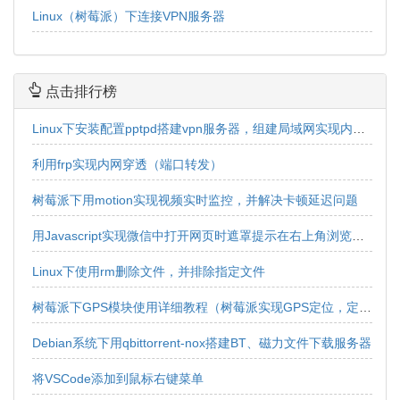
Linux（树莓派）下连接VPN服务器
点击排行榜
Linux下安装配置pptpd搭建vpn服务器，组建局域网实现内网互连互通
利用frp实现内网穿透（端口转发）
树莓派下用motion实现视频实时监控，并解决卡顿延迟问题
用Javascript实现微信中打开网页时遮罩提示在右上角浏览器中打开效果
Linux下使用rm删除文件，并排除指定文件
树莓派下GPS模块使用详细教程（树莓派实现GPS定位，定位获取，经纬度获取）
Debian系统下用qbittorrent-nox搭建BT、磁力文件下载服务器
将VSCode添加到鼠标右键菜单