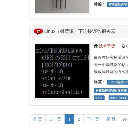
标签：
树莓派红外模
Linux（树莓派）下连接VPN服务器
技术干货
6
最近在研究树莓派
同一个局域网的话
级成局域网的方式
标签：
Linux连接VP
树莓派连接VPN服务器
pptp
pptp-linux
首 页
上一页
1
2
下一页
尾 页
共