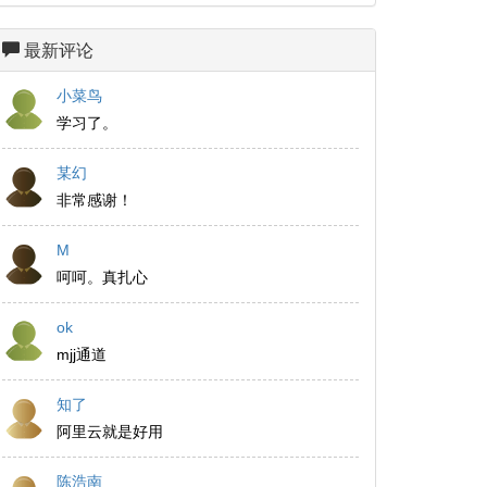
最新评论
小菜鸟
学习了。
某幻
非常感谢！
M
呵呵。真扎心
ok
mjj通道
知了
阿里云就是好用
陈浩南