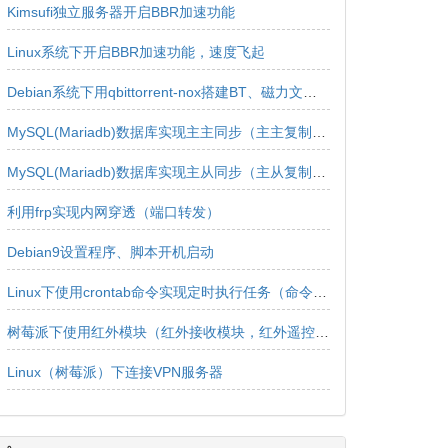
Kimsufi独立服务器开启BBR加速功能
Linux系统下开启BBR加速功能，速度飞起
Debian系统下用qbittorrent-nox搭建BT、磁力文件下载服务器
MySQL(Mariadb)数据库实现主主同步（主主复制、双主同步、双向同步）
MySQL(Mariadb)数据库实现主从同步（主从复制、实时同步、实时复制、单向同步、单向复制）
利用frp实现内网穿透（端口转发）
Debian9设置程序、脚本开机启动
Linux下使用crontab命令实现定时执行任务（命令、脚本）
树莓派下使用红外模块（红外接收模块，红外遥控器）的详细教程
Linux（树莓派）下连接VPN服务器