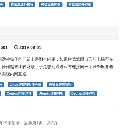
块
树莓派红外接收
树莓派遥控器
树莓派红外控制
501
2019-08-01
的远程操作的问题上遇到个问题，如果树莓派跟自己的电脑不在
，操作起来比较麻烦，于是想到通过双方连接同一个VPN服务器
来实现内网互通。
N
Linux连接VPN服务器
树莓派连接VPN
Centos连接VPN
Ubuntu连接VPN
Debian连接VPN
有19条记录，当前第1页，共2页