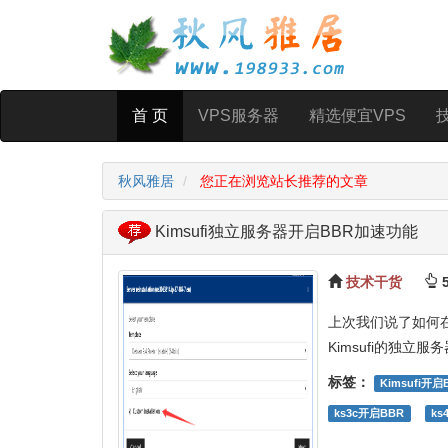
首 页
VPS服务器
精选便宜VPS
秋风雅居
您正在浏览站长推荐的文章
Kimsufi独立服务器开启BBR加速功能
技术干货
5
上次我们说了如何在
Kimsufi的独
标签：
Kimsufi开启
ks3c开启BBR
ks