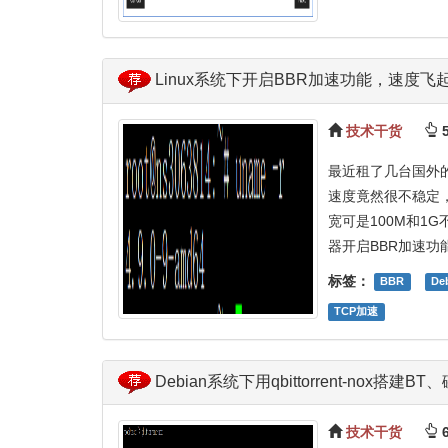
Linux系统下开启BBR加速功能，速度飞
技术干货
5
最近租了几台国外的
速度竟然很不稳定
宽可是100M和1
器开启BBR加速功
标签：
BBR
De
TCP加速
Debian系统下用qbittorrent-nox搭
技术干货
6