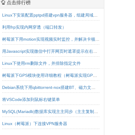
点击排行榜
Linux下安装配置pptpd搭建vpn服务器，组建局域网实现内网互连互通
利用frp实现内网穿透（端口转发）
树莓派下用motion实现视频实时监控，并解决卡顿延迟问题
用Javascript实现微信中打开网页时遮罩提示在右上角浏览器中打开效果
Linux下使用rm删除文件，并排除指定文件
树莓派下GPS模块使用详细教程（树莓派实现GPS定位，定位获取，经纬度获取）
Debian系统下用qbittorrent-nox搭建BT、磁力文件下载服务器
将VSCode添加到鼠标右键菜单
MySQL(Mariadb)数据库实现主主同步（主主复制、双主同步、双向同步）
Linux（树莓派）下连接VPN服务器