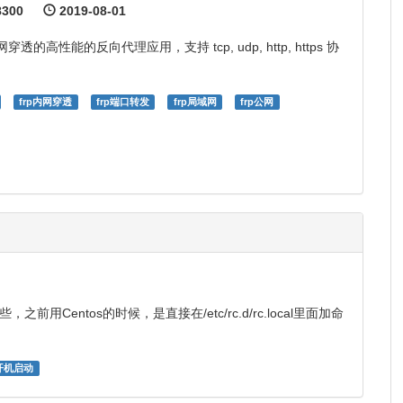
300
2019-08-01
透的高性能的反向代理应用，支持 tcp, udp, http, https 协
frp内网穿透
frp端口转发
frp局域网
frp公网
前用Centos的时候，是直接在/etc/rc.d/rc.local里面加命
n开机启动