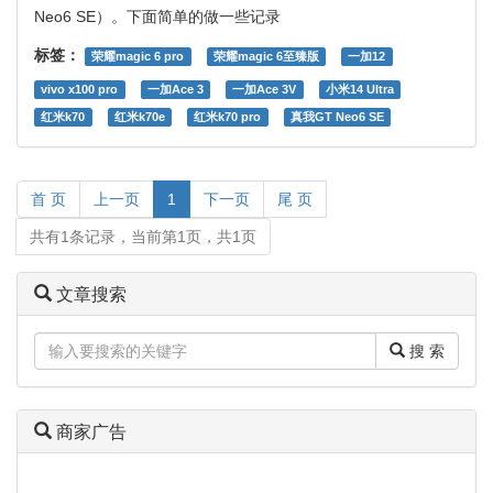
Neo6 SE）。下面简单的做一些记录
标签：
荣耀magic 6 pro
荣耀magic 6至臻版
一加12
vivo x100 pro
一加Ace 3
一加Ace 3V
小米14 Ultra
红米k70
红米k70e
红米k70 pro
真我GT Neo6 SE
首 页
上一页
1
下一页
尾 页
共有1条记录，当前第1页，共1页
文章搜索
搜 索
商家广告