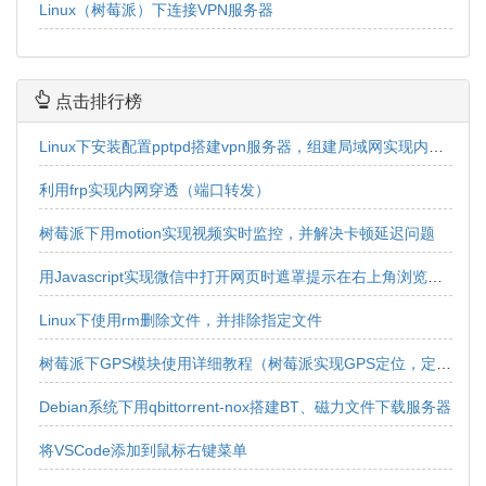
Linux（树莓派）下连接VPN服务器
点击排行榜
Linux下安装配置pptpd搭建vpn服务器，组建局域网实现内网互连互通
利用frp实现内网穿透（端口转发）
树莓派下用motion实现视频实时监控，并解决卡顿延迟问题
用Javascript实现微信中打开网页时遮罩提示在右上角浏览器中打开效果
Linux下使用rm删除文件，并排除指定文件
树莓派下GPS模块使用详细教程（树莓派实现GPS定位，定位获取，经纬度获取）
Debian系统下用qbittorrent-nox搭建BT、磁力文件下载服务器
将VSCode添加到鼠标右键菜单