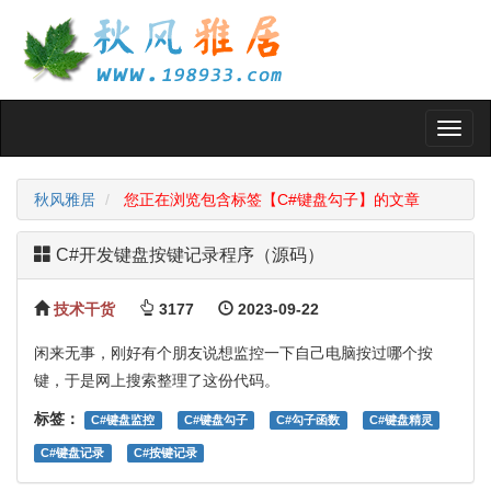
Toggl
naviga
秋风雅居
您正在浏览包含标签【C#键盘勾子】的文章
C#开发键盘按键记录程序（源码）
技术干货
3177
2023-09-22
闲来无事，刚好有个朋友说想监控一下自己电脑按过哪个按
键，于是网上搜索整理了这份代码。
标签：
C#键盘监控
C#键盘勾子
C#勾子函数
C#键盘精灵
C#键盘记录
C#按键记录