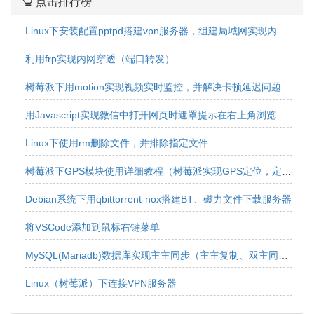
点击排行榜
Linux下安装配置pptpd搭建vpn服务器，组建局域网实现内网互连互通
利用frp实现内网穿透（端口转发）
树莓派下用motion实现视频实时监控，并解决卡顿延迟问题
用Javascript实现微信中打开网页时遮罩提示在右上角浏览器中打开效果
Linux下使用rm删除文件，并排除指定文件
树莓派下GPS模块使用详细教程（树莓派实现GPS定位，定位获取，经纬度获取）
Debian系统下用qbittorrent-nox搭建BT、磁力文件下载服务器
将VSCode添加到鼠标右键菜单
MySQL(Mariadb)数据库实现主主同步（主主复制、双主同步、双向同步）
Linux（树莓派）下连接VPN服务器