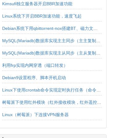
Kimsufi独立服务器开启BBR加速功能
Linux系统下开启BBR加速功能，速度飞起
Debian系统下用qbittorrent-nox搭建BT、磁力文件下载服务器
MySQL(Mariadb)数据库实现主主同步（主主复制、双主同步、双向同步）
MySQL(Mariadb)数据库实现主从同步（主从复制、实时同步、实时复制、单向同步、单向复制）
利用frp实现内网穿透（端口转发）
Debian9设置程序、脚本开机启动
Linux下使用crontab命令实现定时执行任务（命令、脚本）
树莓派下使用红外模块（红外接收模块，红外遥控器）的详细教程
Linux（树莓派）下连接VPN服务器