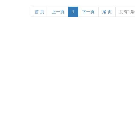
首 页
上一页
1
下一页
尾 页
共有1条