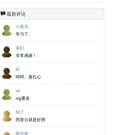
最新评论
小菜鸟
学习了。
某幻
非常感谢！
M
呵呵。真扎心
ok
mjj通道
知了
阿里云就是好用
陈浩南