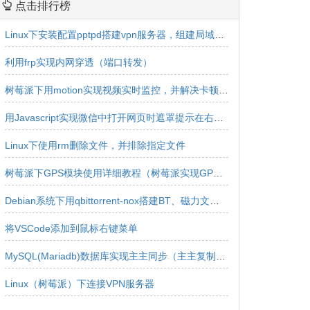
点击排行榜
Linux下安装配置pptpd搭建vpn服务器，组建局域网实现内网互连互通
利用frp实现内网穿透（端口转发）
树莓派下用motion实现视频实时监控，并解决卡顿延迟问题
用Javascript实现微信中打开网页时遮罩提示在右上角浏览器中打开效果
Linux下使用rm删除文件，并排除指定文件
树莓派下GPS模块使用详细教程（树莓派实现GPS定位，定位获取，经纬度获取）
Debian系统下用qbittorrent-nox搭建BT、磁力文件下载服务器
将VSCode添加到鼠标右键菜单
MySQL(Mariadb)数据库实现主主同步（主主复制、双主同步、双向同步）
Linux（树莓派）下连接VPN服务器